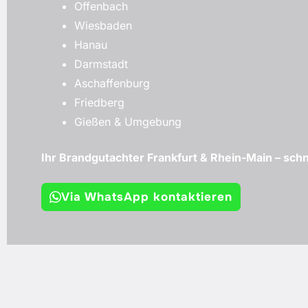
Offenbach
Wiesbaden
Hanau
Darmstadt
Aschaffenburg
Friedberg
Gießen & Umgebung
Ihr Brandgutachter Frankfurt & Rhein-Main – schne
Via WhatsApp kontaktieren