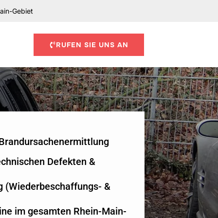
ain-Gebiet
RUFEN SIE UNS AN
e Brandursachenermittlung
echnischen Defekten &
n
g (Wiederbeschaffungs- &
ine im gesamten Rhein-Main-