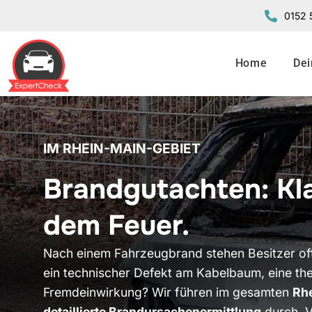
Zum
0152 
Inhalt
springen
Home
Dei
IM RHEIN-MAIN-GEBIET
Brandgutachten: Kla
dem Feuer.
Nach einem Fahrzeugbrand stehen Besitzer oft
ein technischer Defekt am Kabelbaum, eine th
Fremdeinwirkung? Wir führen im gesamten
Rhe
detaillierte Brandursachenermittlung
durch. V