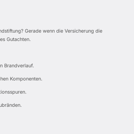
andstiftung? Gerade wenn die Versicherung die
tes Gutachten.
n Brandverlauf.
schen Komponenten.
tionsspuren.
ubränden.