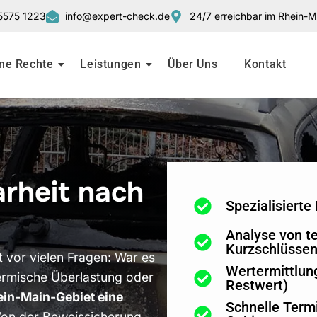
5575 1223
info@expert-check.de
24/7 erreichbar im Rhein-M
ne Rechte
Leistungen
Über Uns
Kontakt
rheit nach
Spezialisiert
Analyse von t
Kurzschlüsse
 vor vielen Fragen: War es
Wertermittlun
ermische Überlastung oder
Restwert)
in-Main-Gebiet eine
Schnelle Term
on der Beweissicherung