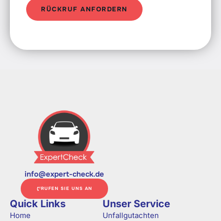
r
RÜCKRUF ANFORDERN
u
f
w
u
n
s
c
h
info@expert-check.de
RUFEN SIE UNS AN
Quick Links
Unser Service
Home
Unfallgutachten