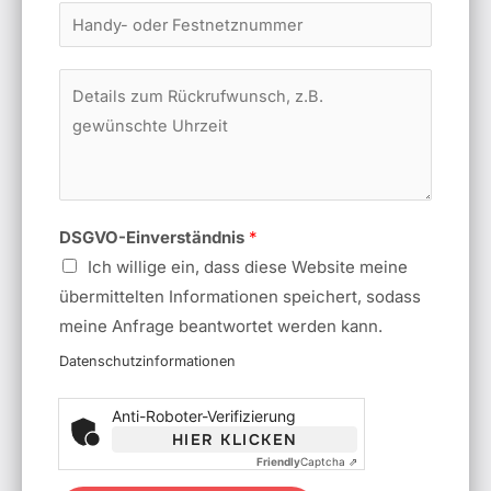
r
T
N
e
a
l
D
m
e
e
e
f
t
*
o
a
n
i
n
l
DSGVO-Einverständnis
*
u
s
Ich willige ein, dass diese Website meine
m
z
übermittelten Informationen speichert, sodass
m
u
meine Anfrage beantwortet werden kann.
e
m
Datenschutzinformationen
r
R
*
ü
Anti-Roboter-Verifizierung
c
HIER KLICKEN
Friendly
Captcha ⇗
k