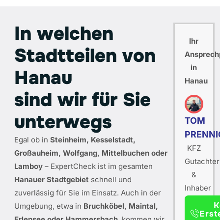
In welchen
Ihr
Stadtteilen von
Ansprech
in
Hanau
Hanau
sind wir für Sie
unterwegs
TOM
PRENNI
Egal ob in
Steinheim, Kesselstadt,
KFZ
Großauheim, Wolfgang, Mittelbuchen oder
Gutachter
Lamboy
– ExpertCheck ist im gesamten
&
Hanauer Stadtgebiet
schnell und
Inhaber
zuverlässig für Sie im Einsatz. Auch in der
K
Umgebung, etwa in
Bruchköbel, Maintal,
Erst
Erlensee oder Hammersbach
, kommen wir