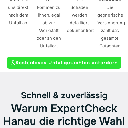
uns direkt
kommen zu
Schäden
Die
nach dem
Ihnen, egal
werden
gegnerische
Unfall an
ob zur
detailliert
Versicherung
Werkstatt
dokumentiert
zahlt das
oder an den
gesamte
Unfallort
Gutachten
Kostenloses Unfallgutachten anfordern
Schnell & zuverlässig
Warum ExpertCheck
Hanau die richtige Wahl